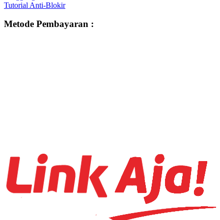
Tutorial
Anti-Blokir
Metode Pembayaran :