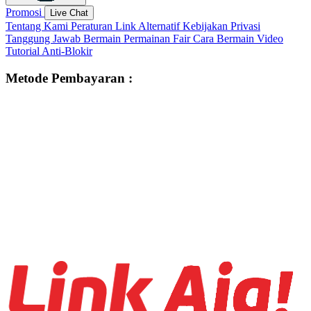
Promosi
Live Chat
Tentang Kami
Peraturan
Link Alternatif
Kebijakan Privasi
Tanggung Jawab Bermain
Permainan Fair
Cara Bermain
Video
Tutorial
Anti-Blokir
Metode Pembayaran :