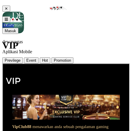
✕
Daftar
Masuk
dewavegas
VIP
Aplikasi Mobile
Previlege
Event
Hot
Promotion
Download